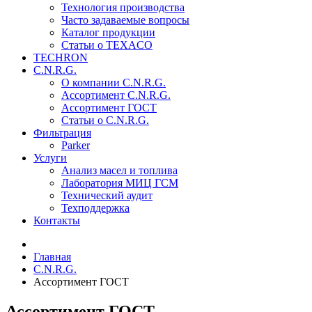
Технология производства
Часто задаваемые вопросы
Каталог продукции
Статьи о TEXACO
TECHRON
C.N.R.G.
О компании C.N.R.G.
Ассортимент C.N.R.G.
Ассортимент ГОСТ
Статьи о C.N.R.G.
Фильтрация
Parker
Услуги
Анализ масел и топлива
Лаборатория МИЦ ГСМ
Технический аудит
Техподдержка
Контакты
Главная
C.N.R.G.
Ассортимент ГОСТ
Ассортимент ГОСТ